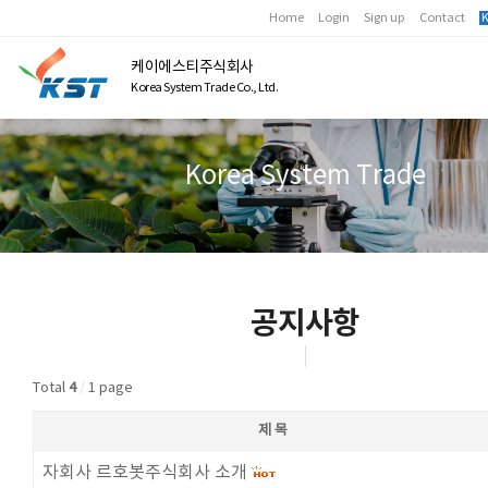
Home
Login
Sign up
Contact
K
케이에스티주식회사
Korea System Trade Co., Ltd.
Korea System Trade
공지사항
Total
4
/
1 page
제 목
자회사 르호봇주식회사 소개