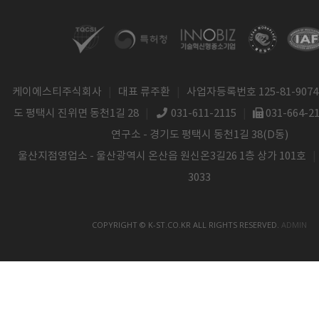
케이에스티주식회사
|
대표 류주환
|
사업자등록번호 125-81-9074
도 평택시 진위면 동천1길 28
|
031-611-2115
|
031-664-2
연구소 - 경기도 평택시 동천1길 38(D동)
울산지점영업소 - 울산광역시 온산읍 원신온3길26 1층 상가 101호
|
3033
COPYRIGHT © K-ST.CO.KR ALL RIGHTS RESERVED.
ADMIN